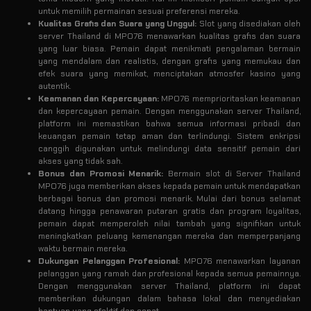
untuk memilih permainan sesuai preferensi mereka.
Kualitas Grafis dan Suara yang Unggul:
Slot yang disediakan oleh
server Thailand di MPO76 menawarkan kualitas grafis dan suara
yang luar biasa. Pemain dapat menikmati pengalaman bermain
yang mendalam dan realistis, dengan grafis yang memukau dan
efek suara yang memikat, menciptakan atmosfer kasino yang
autentik.
Keamanan dan Kepercayaan:
MPO76 memprioritaskan keamanan
dan kepercayaan pemain. Dengan menggunakan server Thailand,
platform ini memastikan bahwa semua informasi pribadi dan
keuangan pemain tetap aman dan terlindungi. Sistem enkripsi
canggih digunakan untuk melindungi data sensitif pemain dari
akses yang tidak sah.
Bonus dan Promosi Menarik:
Bermain slot di Server Thailand
MPO76 juga memberikan akses kepada pemain untuk mendapatkan
berbagai bonus dan promosi menarik. Mulai dari bonus selamat
datang hingga penawaran putaran gratis dan program loyalitas,
pemain dapat memperoleh nilai tambah yang signifikan untuk
meningkatkan peluang kemenangan mereka dan memperpanjang
waktu bermain mereka.
Dukungan Pelanggan Profesional:
MPO76 menawarkan layanan
pelanggan yang ramah dan profesional kepada semua pemainnya.
Dengan menggunakan server Thailand, platform ini dapat
memberikan dukungan dalam bahasa lokal dan menyediakan
bantuan yang efektif dan cepat.