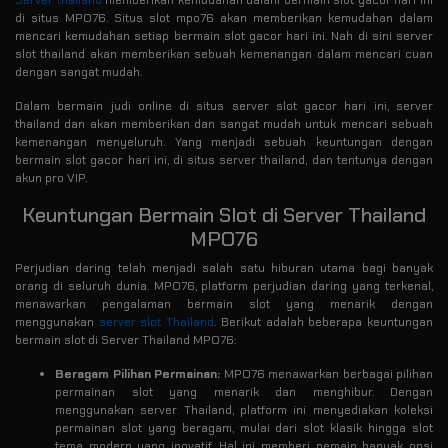
di situs MPO76. Situs slot mpo76 akan memberikan kemudahan dalam
mencari kemudahan setiap bermain slot gacor hari ini. Nah di sini server
slot thailand akan memberikan sebuah kemenangan dalam mencari cuan
dengan sangat mudah.
Dalam bermain judi online di situs server slot gacor hari ini, server
thailand dan akan memberikan dan sangat mudah untuk mencari sebuah
kemenangan menyeluruh. Yang menjadi sebuah keuntungan dengan
bermain slot gacor hari ini, di situs server thailand, dan tentunya dengan
akun pro VIP.
Keuntungan Bermain Slot di Server Thailand
MPO76
Perjudian daring telah menjadi salah satu hiburan utama bagi banyak
orang di seluruh dunia. MPO76, platform perjudian daring yang terkenal,
menawarkan pengalaman bermain slot yang menarik dengan
menggunakan
server slot Thailand
. Berikut adalah beberapa keuntungan
bermain slot di Server Thailand MPO76:
Beragam Pilihan Permainan:
MPO76 menawarkan berbagai pilihan
permainan slot yang menarik dan menghibur. Dengan
menggunakan server Thailand, platform ini menyediakan koleksi
permainan slot yang beragam, mulai dari slot klasik hingga slot
tema modern yang inovatif. Hal ini memberi pemain banyak opsi